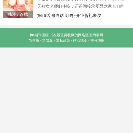
天被女老师们使唤，还得间接承受恐龙家长们的
无理抱怨，有天他无意间下载了一个app，从此过
韩漫 / 连载
第56话 最终话-叮咚~开业贺礼来啰
着白天开车载可爱娃娃，晚上修理淫娃的司机生
活…
期刊漫画
书友最值得收藏的网络漫画阅读网
简体版
·
繁體版
·
隐私政策
·
站点地图
·
神马地图