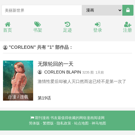
首页
书架
足迹
登录
注册
"CORLEON" 共有 "1" 部作品：
无限轮回的一天
CORLEON
BLAPIN
3235 图 1天前
激情性爱后却被人灭口然而这已经不是第一次了
台漫 / 连载
第19话
期刊漫画
书友最值得收藏的网络漫画阅读网
简体版
·
繁體版
·
隐私政策
·
站点地图
·
神马地图