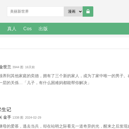
人
真人
Cos
出版
金世兰
3944 图 16天前
领养到其他家庭的奕德，拥有了三个新的家人，成为了家中唯一的男子。
一层的关係…「儿子，有什么困难妈都能帮你解决」
求生记
兴
金手
1338 图 2024-02-29
继母的爱慕，逃去当兵，却在站哨之际看见一道奇异的光，醒来之后发现