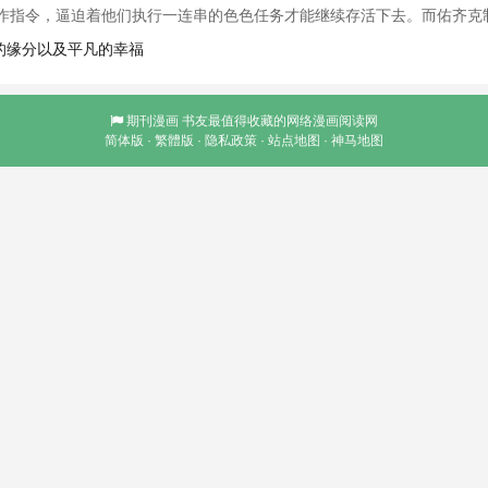
作指令，逼迫着他们执行一连串的色色任务才能继续存活下去。而佑齐克
理上的「大爆发」!!「妈~妳可以成为我的炮友吗?」
贵的缘分以及平凡的幸福
期刊漫画
书友最值得收藏的网络漫画阅读网
简体版
·
繁體版
·
隐私政策
·
站点地图
·
神马地图