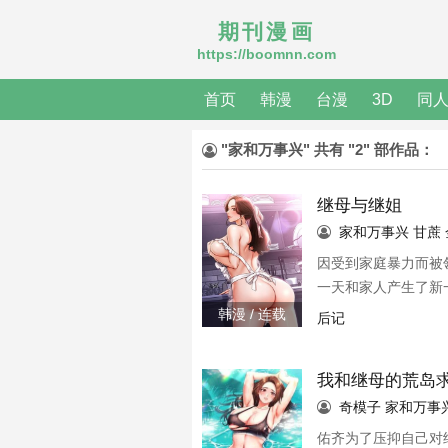
期刊漫画
https://boomnn.com
首页
韩漫
台漫
3D
同
"家和万事兴" 共有 "2" 部作品：
继母与继姐
家和万事兴
甘蔗
因受到家庭暴力而被
一天和家人产生了新
韩漫 / 连载
后记
我和继母的荒岛
奇模子
家和万事
佑齐为了压抑自己对