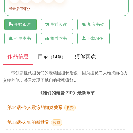
登录后可评分
开始阅读
最近阅读
加入书架
催更本书
推荐本书
下载APP
作品信息
目录
猜你喜欢
（14章）
带领新世代组员们的老顽固组长浩俊，因为组员们太难搞而心力
交瘁的他，某天发现了她们的秘密癖好…
《她们的最爱.ZIP》最新章节
第14话-令人震惊的姐妹关系
收费
第13话-未知的新世界
收费