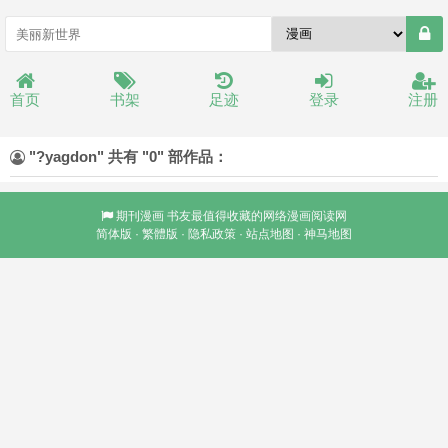
首页
书架
足迹
登录
注册
"?yagdon" 共有 "0" 部作品：
期刊漫画
书友最值得收藏的网络漫画阅读网
简体版
·
繁體版
·
隐私政策
·
站点地图
·
神马地图